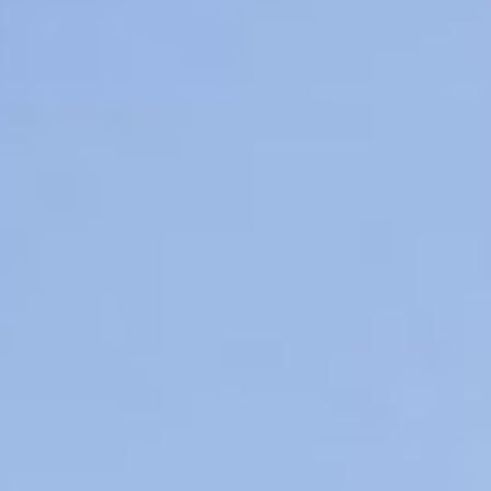
Enfants
0
Promocode
EN
DE
IT
FR
Réservez maintenant