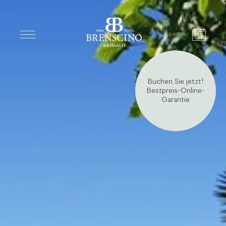
Anreise
Buchen Sie jetzt!
Bestpreis-Online-
Garantie
Abreise
Erwachsene
2